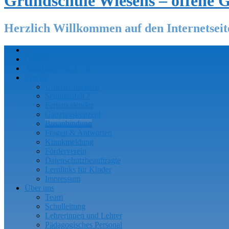
Grundschule Wiesens – offene 
Herzlich Willkommen auf den Internetsei
Aktuelles
Leitbild
Angebote von A – Z
Service
Unterrichtszeiten
Schulausfall ?
Ferienkalender
Ganztagskonzept
Busanbindung
Fragen & Antworten
Krankmeldung
Förderverein
Datenschutzbeauftragte
Lernlinks für Kinder
Impressum
Über uns
Team
Schulleitung
Lehrerinnen und Lehrer
Pädagogisches Personal