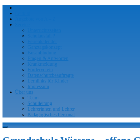
Aktuelles
Leitbild
Angebote von A – Z
Service
Unterrichtszeiten
Schulausfall ?
Ferienkalender
Ganztagskonzept
Busanbindung
Fragen & Antworten
Krankmeldung
Förderverein
Datenschutzbeauftragte
Lernlinks für Kinder
Impressum
Über uns
Team
Schulleitung
Lehrerinnen und Lehrer
Pädagogisches Personal