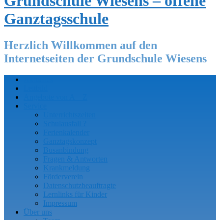
Grundschule Wiesens – offene
Ganztagsschule
Herzlich Willkommen auf den
Internetseiten der Grundschule Wiesens
Aktuelles
Leitbild
Angebote von A – Z
Service
Unterrichtszeiten
Schulausfall ?
Ferienkalender
Ganztagskonzept
Busanbindung
Fragen & Antworten
Krankmeldung
Förderverein
Datenschutzbeauftragte
Lernlinks für Kinder
Impressum
Über uns