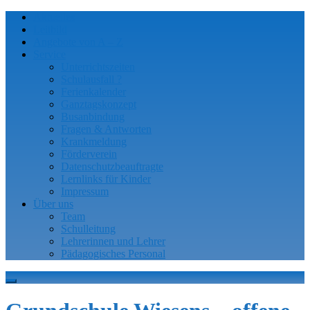
Aktuelles
Leitbild
Angebote von A – Z
Service
Unterrichtszeiten
Schulausfall ?
Ferienkalender
Ganztagskonzept
Busanbindung
Fragen & Antworten
Krankmeldung
Förderverein
Datenschutzbeauftragte
Lernlinks für Kinder
Impressum
Über uns
Team
Schulleitung
Lehrerinnen und Lehrer
Pädagogisches Personal